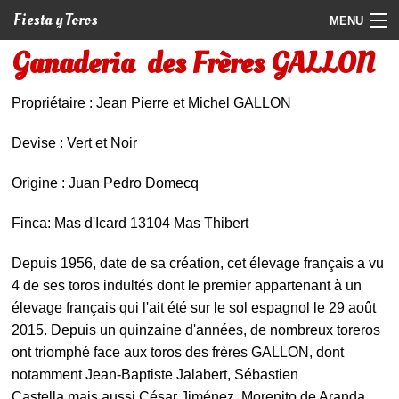
Fiesta y Toros
MENU
Ganaderia des Frères GALLON
Programme
Billetterie
Propriétaire : Jean Pierre et Michel GALLON
Photos
Devise : Vert et Noir
Vidéos
Origine : Juan Pedro Domecq
Actualités
Finca: Mas d'Icard 13104 Mas Thibert
Partenaires
Depuis 1956, date de sa création, cet élevage français a vu
4 de ses toros indultés dont le premier appartenant à un
Contact
élevage français qui l'ait été sur le sol espagnol le 29 août
2015. Depuis un quinzaine d'années, de nombreux toreros
ont triomphé face aux toros des frères GALLON, dont
notamment Jean-Baptiste Jalabert, Sébastien
Castella mais aussi César Jiménez, Morenito de Aranda,