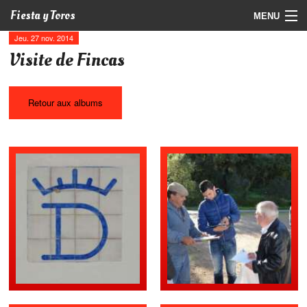
Fiesta y Toros
MENU
Jeu. 27 nov. 2014
Programme
Visite de Fincas
Billetterie
Retour aux albums
Photos
Vidéos
Actualités
Partenaires
Contact