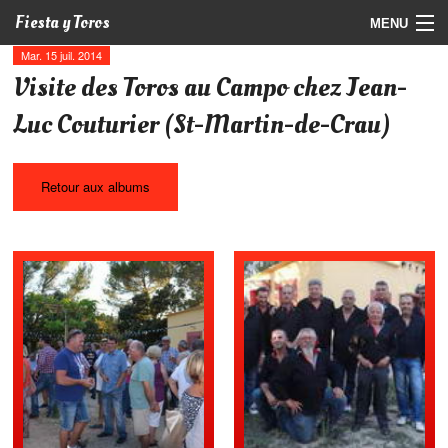
Fiesta y Toros
MENU
Mar. 15 juil. 2014
Programme
Visite des Toros au Campo chez Jean-
Billetterie
Luc Couturier (St-Martin-de-Crau)
Photos
Retour aux albums
Vidéos
Actualités
Partenaires
Contact