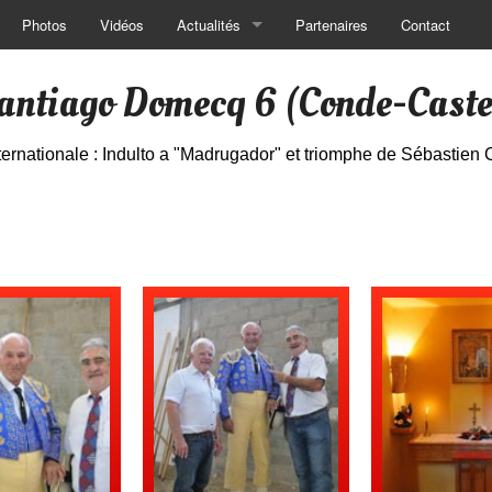
Photos
Vidéos
Actualités
Partenaires
Contact
Actualités
Santiago Domecq 6 (Conde-Cast
Village & Animations
Internationale : Indulto a "Madrugador" et triomphe de Sébasti
Toros
Toreros
Historique