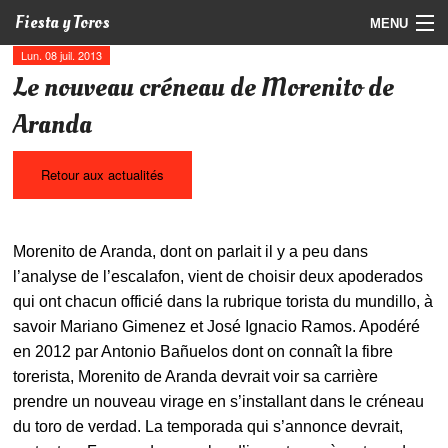
Fiesta y Toros
MENU
Lun. 08 juil. 2013
Programme
Le nouveau créneau de Morenito de
Billetterie
Aranda
Photos
Retour aux actualités
Vidéos
Actualités
Morenito de Aranda, dont on parlait il y a peu dans
l’analyse de l’escalafon, vient de choisir deux apoderados
Partenaires
qui ont chacun officié dans la rubrique torista du mundillo, à
savoir Mariano Gimenez et José Ignacio Ramos. Apodéré
Contact
en 2012 par Antonio Bañuelos dont on connaît la fibre
torerista, Morenito de Aranda devrait voir sa carrière
prendre un nouveau virage en s’installant dans le créneau
du toro de verdad. La temporada qui s’annonce devrait,